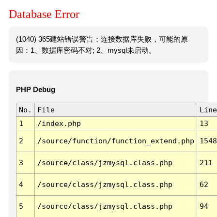
Database Error
(1040) 365建站错误警告：连接数据库失败，可能的原
因：1、数据库密码不对; 2、mysql未启动。
PHP Debug
No.
File
Line
1
/index.php
13
2
/source/function/function_extend.php
1548
3
/source/class/jzmysql.class.php
211
4
/source/class/jzmysql.class.php
62
5
/source/class/jzmysql.class.php
94