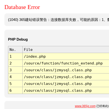
Database Error
(1040) 365建站错误警告：连接数据库失败，可能的原因：1、数
PHP Debug
No.
File
1
/index.php
2
/source/function/function_extend.php
3
/source/class/jzmysql.class.php
4
/source/class/jzmysql.class.php
5
/source/class/jzmysql.class.php
6
/source/class/jzmysql.class.php
www.365jz.com
已经将此