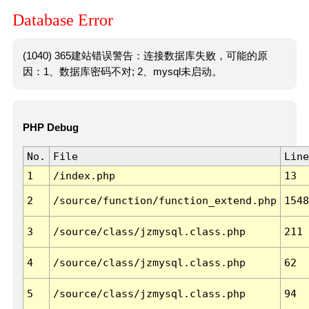
Database Error
(1040) 365建站错误警告：连接数据库失败，可能的原
因：1、数据库密码不对; 2、mysql未启动。
PHP Debug
No.
File
Line
1
/index.php
13
2
/source/function/function_extend.php
1548
3
/source/class/jzmysql.class.php
211
4
/source/class/jzmysql.class.php
62
5
/source/class/jzmysql.class.php
94