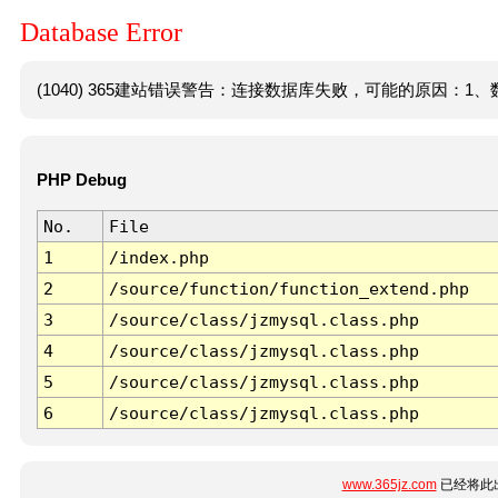
Database Error
(1040) 365建站错误警告：连接数据库失败，可能的原因：1、数
PHP Debug
No.
File
1
/index.php
2
/source/function/function_extend.php
3
/source/class/jzmysql.class.php
4
/source/class/jzmysql.class.php
5
/source/class/jzmysql.class.php
6
/source/class/jzmysql.class.php
www.365jz.com
已经将此