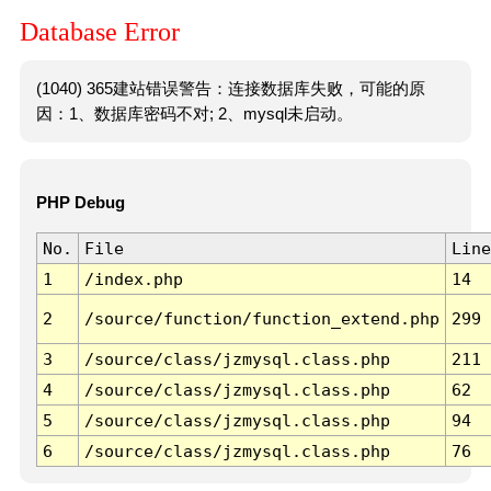
Database Error
(1040) 365建站错误警告：连接数据库失败，可能的原
因：1、数据库密码不对; 2、mysql未启动。
PHP Debug
No.
File
Line
1
/index.php
14
2
/source/function/function_extend.php
299
3
/source/class/jzmysql.class.php
211
4
/source/class/jzmysql.class.php
62
5
/source/class/jzmysql.class.php
94
6
/source/class/jzmysql.class.php
76