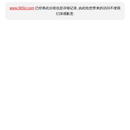
www.365jz.com
已经将此出错信息详细记录, 由此给您带来的访问不便我
们深感歉意.