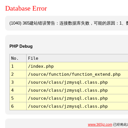
Database Error
(1040) 365建站错误警告：连接数据库失败，可能的原因：1、数
PHP Debug
No.
File
1
/index.php
2
/source/function/function_extend.php
3
/source/class/jzmysql.class.php
4
/source/class/jzmysql.class.php
5
/source/class/jzmysql.class.php
6
/source/class/jzmysql.class.php
www.365jz.com
已经将此