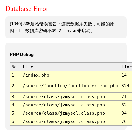
Database Error
(1040) 365建站错误警告：连接数据库失败，可能的原
因：1、数据库密码不对; 2、mysql未启动。
PHP Debug
No.
File
Line
1
/index.php
14
2
/source/function/function_extend.php
324
3
/source/class/jzmysql.class.php
211
4
/source/class/jzmysql.class.php
62
5
/source/class/jzmysql.class.php
94
6
/source/class/jzmysql.class.php
76