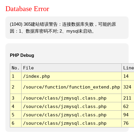
Database Error
(1040) 365建站错误警告：连接数据库失败，可能的原
因：1、数据库密码不对; 2、mysql未启动。
PHP Debug
No.
File
Line
1
/index.php
14
2
/source/function/function_extend.php
324
3
/source/class/jzmysql.class.php
211
4
/source/class/jzmysql.class.php
62
5
/source/class/jzmysql.class.php
94
6
/source/class/jzmysql.class.php
76