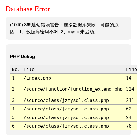
Database Error
(1040) 365建站错误警告：连接数据库失败，可能的原
因：1、数据库密码不对; 2、mysql未启动。
PHP Debug
No.
File
Line
1
/index.php
14
2
/source/function/function_extend.php
324
3
/source/class/jzmysql.class.php
211
4
/source/class/jzmysql.class.php
62
5
/source/class/jzmysql.class.php
94
6
/source/class/jzmysql.class.php
76